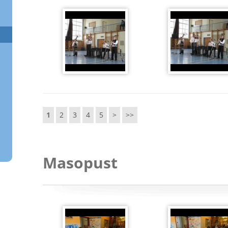
1
2
3
4
5
>
>>
Masopust