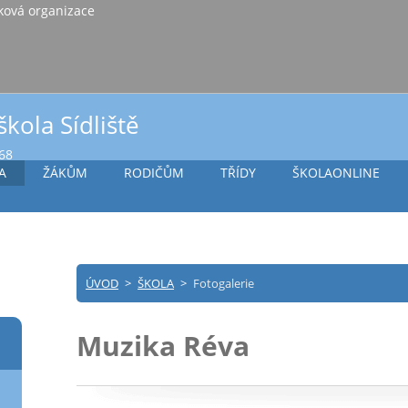
iště Vlašim, příspěvková organizace
škola Sídliště
968
A
ŽÁKŮM
RODIČŮM
TŘÍDY
ŠKOLAONLINE
ÚVOD
>
ŠKOLA
>
Fotogalerie
Muzika Réva