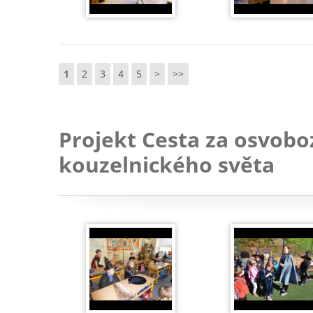
1
2
3
4
5
>
>>
Projekt Cesta za osvobo
kouzelnického světa