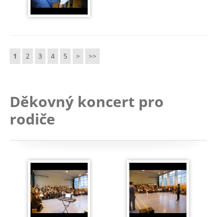
1
2
3
4
5
>
>>
Děkovný koncert pro
rodiče