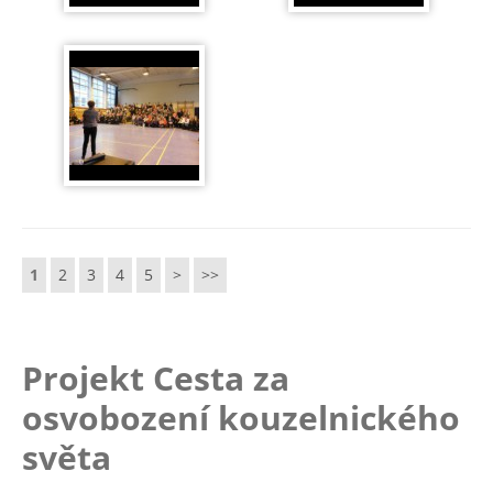
1
2
3
4
5
>
>>
Projekt Cesta za
osvobození kouzelnického
světa