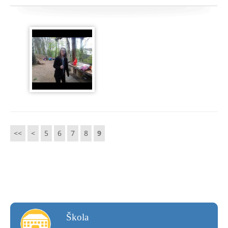
<<
<
5
6
7
8
9
škola