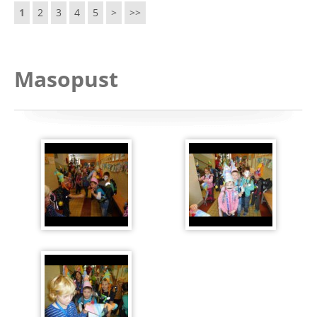
1
2
3
4
5
>
>>
Masopust