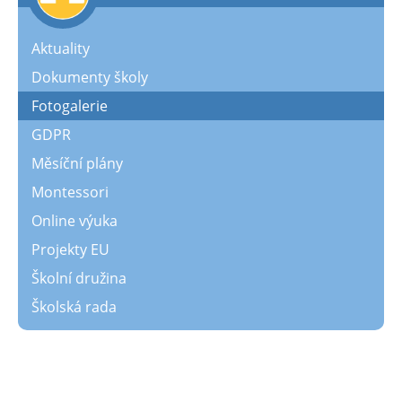
Aktuality
Dokumenty školy
Fotogalerie
GDPR
Měsíční plány
Montessori
Online výuka
Projekty EU
Školní družina
Školská rada