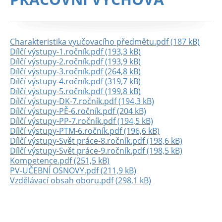
Charakteristika vyučovacího předmětu.pdf (187 kB)
Dílčí výstupy-1.ročník.pdf (193,3 kB)
Dílčí výstupy-2.ročník.pdf (193,9 kB)
Dílčí výstupy-3.ročník.pdf (264,8 kB)
Dílčí výstupy-4.ročník.pdf (319,7 kB)
Dílčí výstupy-5.ročník.pdf (199,8 kB)
Dílčí výstupy-DK-7.ročník.pdf (194,3 kB)
Dílčí výstupy-PĚ-6.ročník.pdf (204 kB)
Dílčí výstupy-PP-7.ročník.pdf (194,5 kB)
Dílčí výstupy-PTM-6.ročník.pdf (196,6 kB)
Dílčí výstupy-Svět práce-8.ročník.pdf (198,6 kB)
Dílčí výstupy-Svět práce-9.ročník.pdf (198,5 kB)
Kompetence.pdf (251,5 kB)
PV-UČEBNÍ OSNOVY.pdf (211,9 kB)
Vzdělávací obsah oboru.pdf (298,1 kB)