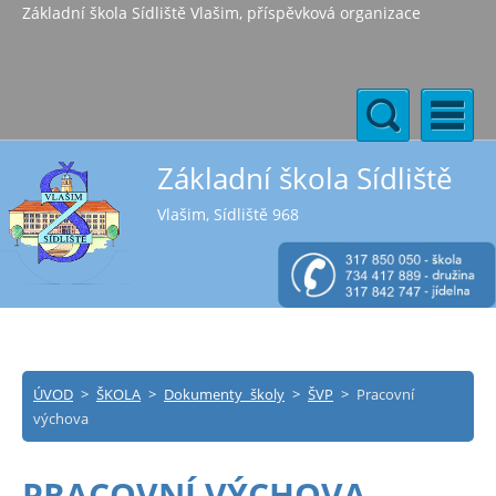
Základní škola Sídliště Vlašim, příspěvková organizace
Základní škola Sídliště
Vlašim, Sídliště 968
ÚVOD
>
ŠKOLA
>
Dokumenty školy
>
ŠVP
>
Pracovní
výchova
PRACOVNÍ VÝCHOVA