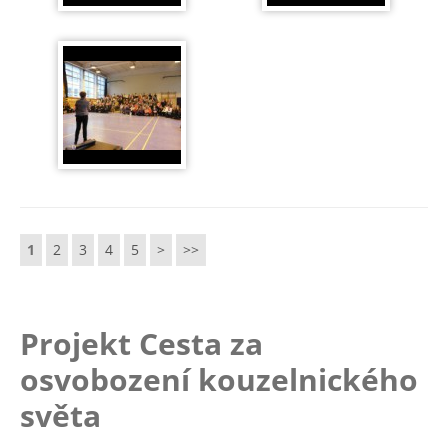
1
2
3
4
5
>
>>
Projekt Cesta za
osvobození kouzelnického
světa