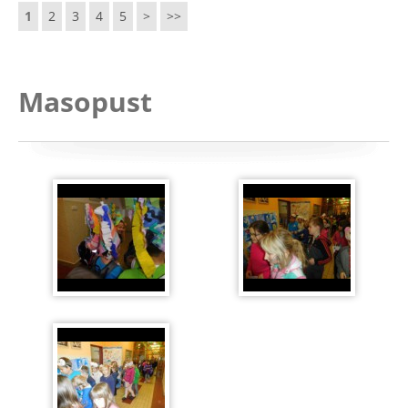
1
2
3
4
5
>
>>
Masopust