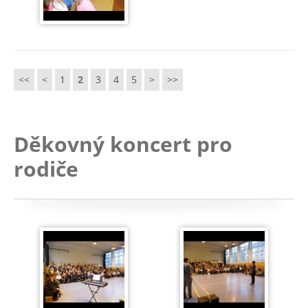
<<
<
1
2
3
4
5
>
>>
Děkovný koncert pro
rodiče