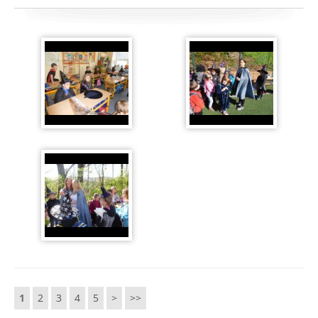
1
2
3
4
5
>
>>