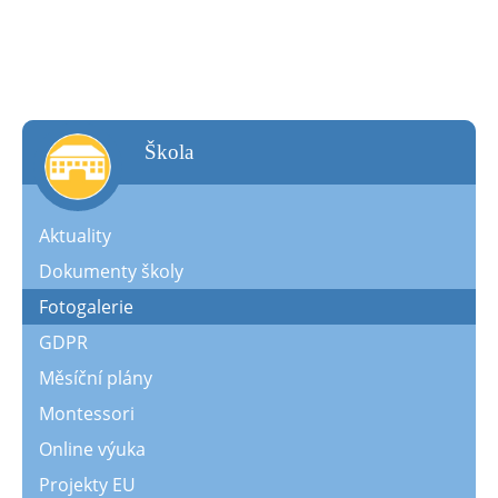
škola
Aktuality
Dokumenty školy
Fotogalerie
GDPR
Měsíční plány
Montessori
Online výuka
Projekty EU