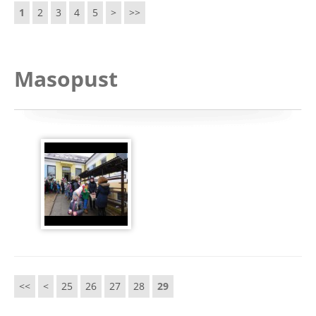
1
2
3
4
5
>
>>
Masopust
<<
<
25
26
27
28
29