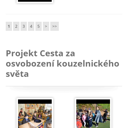
1
2
3
4
5
>
>>
Projekt Cesta za
osvobození kouzelnického
světa