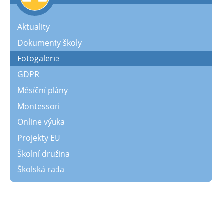
Aktuality
Dokumenty školy
Fotogalerie
GDPR
Měsíční plány
Montessori
Online výuka
Projekty EU
Školní družina
Školská rada