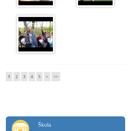
1
2
3
4
5
>
>>
škola