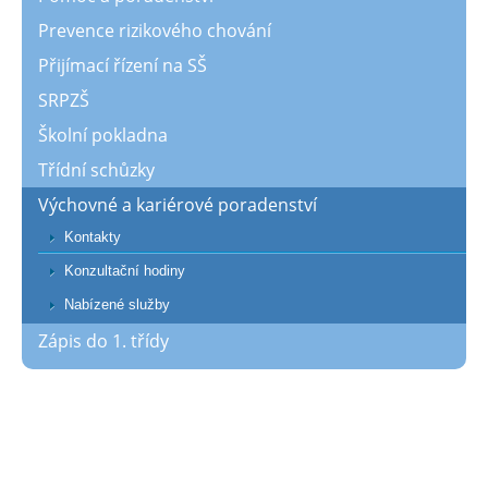
Prevence rizikového chování
Přijímací řízení na SŠ
SRPZŠ
Školní pokladna
Třídní schůzky
Výchovné a kariérové poradenství
Kontakty
Konzultační hodiny
Nabízené služby
Zápis do 1. třídy