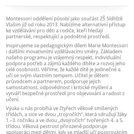
Montessori oddělení působí jako součást ZŠ Sídliště
Vlašim již od roku 2013. Nabízíme alternativní přístup
ke vzdělávání pro děti a rodiče, kteří hledají
partnerské, respektující a podnětné prostředí.
Inspirujeme se pedagogickým dílem Marie Montessori
i dalšími inovativními vzdělávacími směry. Základem
našeho programu je vzájemný respekt, individuální
podpora potřeb a zájmů každého dítěte a rozvoj jeho
celé osobnosti. Věříme, že každé dítě je jedinečné a
učí se svým vlastním tempem. Učitel je dětem
průvodcem a partnerem, podporuje jejich
samostatnost, odpovědnost i kritické myšlení a
vytváří bezpečné prostředí pro objevování a radost z
učení.
Výuka u nás probíhá ve čtyřech věkově smíšených
třídách, a sice ve dvou „trojročích“, která sdružují žáky
1.–3. ročníku a ve dvou „dvojročích“ tvořených 4. a 5.
třídou. Věková pestrost přirozeně podporuje
spolupráci mezi dětmi, kdy se mladší učí pozorováním