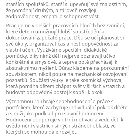
starších spolužáků, starší si upevňují své znalosti tím,
že pomáhají druhým, a zároveň rozvíjejí
zodpovědnost, empatii a schopnost vést.
Pracujeme v delších pracovních blocích bez zvonění,
které dětem umožňují hlubší soustředění a
dokončování započaté práce. Děti se učí plánovat si
své úkoly, organizovat čas a nést odpovědnost za
vlastní učení. Využíváme speciální didaktické
pomůcky, díky nimž děti nejprve poznávají učivo
konkrétně a smyslově, a teprve poté přecházejí k
abstraktnímu myšlení. Důraz klademe na porozumění
souvislostem, nikoli pouze na mechanické osvojování
poznatků. Součástí výuky je také kosmická výchova,
která pomáhá dětem chápat svět v širších vztazích a
budovat odpovědný postoj k sobě i k okolí.
Významnou roli hraje sebehodnocení a práce s
portfoliem, které zachycuje individuální pokrok dítěte
a slouží jako podklad pro slovní hodnocení.
Hodnocení podporuje vnitřní motivaci a vede děti k
uvědomění vlastních silných stránek i oblastí, ve
kterých se mohou dále rozvíjet.