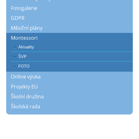
Fotogalerie
GDPR
Měsíční plány
Montessori
Aktuality
ŠVP
FOTO
Online výuka
Projekty EU
Školní družina
Školská rada