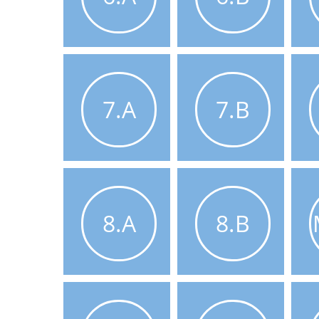
7.A
7.B
8.A
8.B