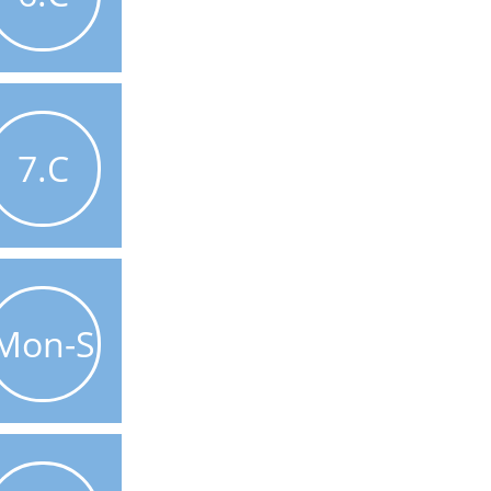
7.C
Mon-S