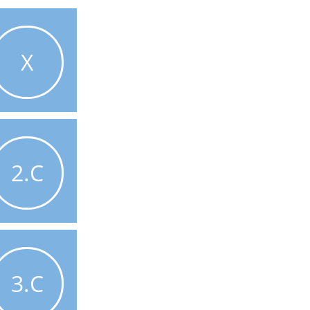
X
2.C
3.C