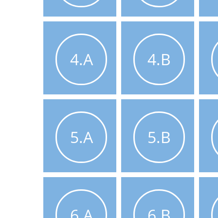
4.A
4.B
5.A
5.B
6.A
6.B