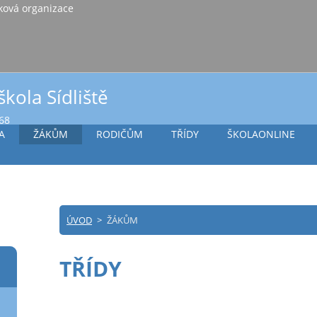
iště Vlašim, příspěvková organizace
škola Sídliště
968
A
ŽÁKŮM
RODIČŮM
TŘÍDY
ŠKOLAONLINE
ÚVOD
>
ŽÁKŮM
TŘÍDY