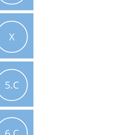
X
5.C
6.C