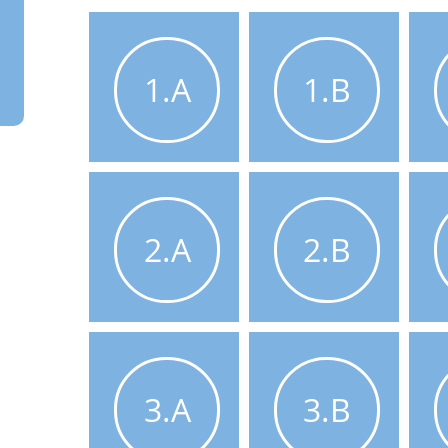
1.A
1.B
2.A
2.B
3.A
3.B