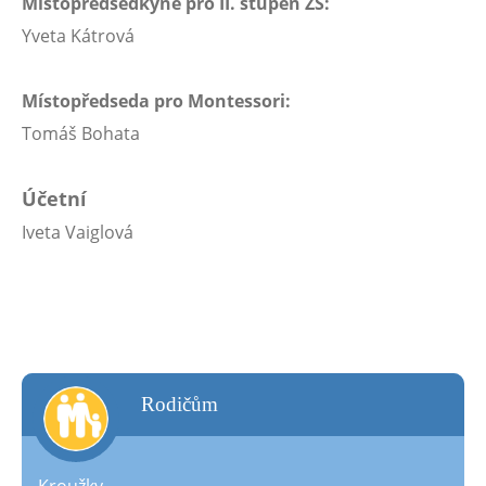
Místopředsedkyně pro II. stupeň ZŠ:
Yveta Kátrová
Místopředseda pro Montessori:
Tomáš Bohata
Účetní
Iveta Vaiglová
rodičům