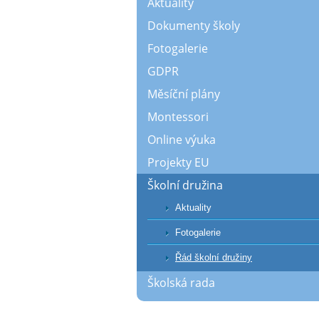
Aktuality
Dokumenty školy
Fotogalerie
GDPR
Měsíční plány
Montessori
Online výuka
Projekty EU
Školní družina
Aktuality
Fotogalerie
Řád školní družiny
Školská rada