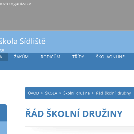
iště Vlašim, příspěvková organizace
škola Sídliště
968
A
ŽÁKŮM
RODIČŮM
TŘÍDY
ŠKOLAONLINE
ÚVOD
>
ŠKOLA
>
Školní družina
>
Řád školní družiny
ŘÁD ŠKOLNÍ DRUŽINY