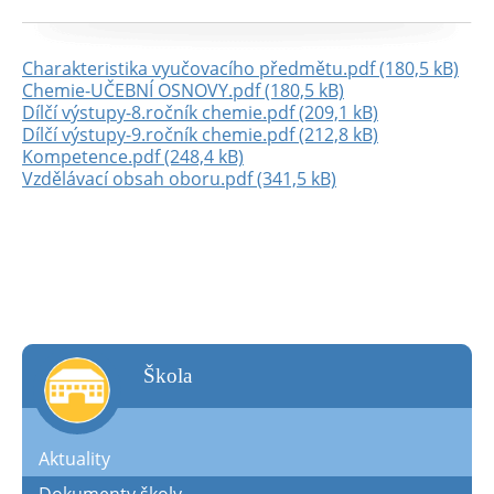
Charakteristika vyučovacího předmětu.pdf (180,5 kB)
Chemie-UČEBNÍ OSNOVY.pdf (180,5 kB)
Dílčí výstupy-8.ročník chemie.pdf (209,1 kB)
Dílčí výstupy-9.ročník chemie.pdf (212,8 kB)
Kompetence.pdf (248,4 kB)
Vzdělávací obsah oboru.pdf (341,5 kB)
škola
Aktuality