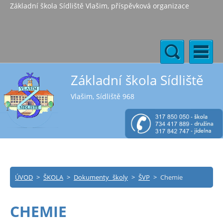
Základní škola Sídliště Vlašim, příspěvková organizace
Základní škola Sídliště
Vlašim, Sídliště 968
ÚVOD
>
ŠKOLA
>
Dokumenty školy
>
ŠVP
>
Chemie
CHEMIE