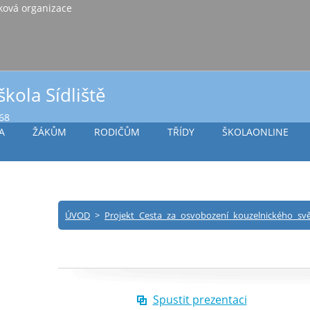
iště Vlašim, příspěvková organizace
škola Sídliště
968
A
ŽÁKŮM
RODIČŮM
TŘÍDY
ŠKOLAONLINE
ÚVOD
>
Projekt Cesta za osvobození kouzelnického sv
Spustit prezentaci