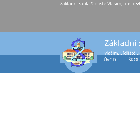
Základní škola Sídl
Základní 
Vlašim, Sídliště 
ÚVOD
ŠKOL