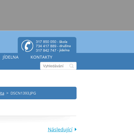
JÍDELNA
KONTAKTY
ěta
>
DSCN1393.JPG
Následující