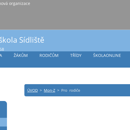
iště Vlašim, příspěvková organizace
škola Sídliště
968
A
ŽÁKŮM
RODIČŮM
TŘÍDY
ŠKOLAONLINE
ÚVOD
>
Mon-Z
>
Pro rodiče