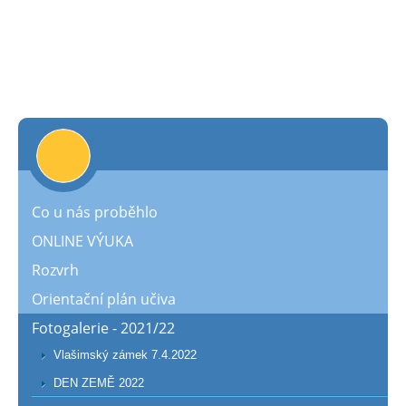
Co u nás proběhlo
ONLINE VÝUKA
Rozvrh
Orientační plán učiva
Fotogalerie - 2021/22
Vlašimský zámek 7.4.2022
DEN ZEMĚ 2022