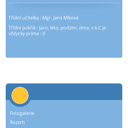
Třídní učitelka : Mgr. Jana Míková
Třídní pokřik : Jaro, léto, podzim, zima, v 6.C je
vždycky prima :-)!
Fotogalerie
Rozvrh