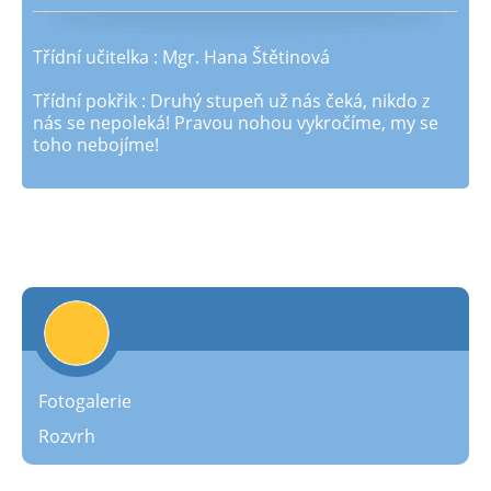
Třídní učitelka : Mgr. Hana Štětinová
Třídní pokřik : Druhý stupeň už nás čeká, nikdo z
nás se nepoleká! Pravou nohou vykročíme, my se
toho nebojíme!
Fotogalerie
Rozvrh