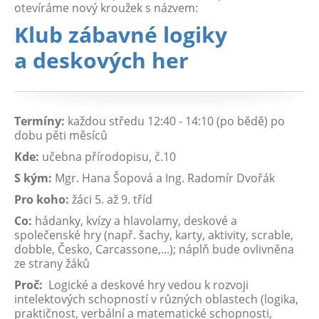
otevíráme nový kroužek s názvem:
Klub zábavné logiky
a deskových her
Termíny:
každou středu 12:40 - 14:10 (po bědě) po
dobu pěti měsíců
Kde:
učebna přírodopisu, č.10
S kým:
Mgr. Hana Šopová a Ing. Radomír Dvořák
Pro koho:
žáci 5. až 9. tříd
Co:
hádanky, kvízy a hlavolamy, deskové a
společenské hry (např. šachy, karty, aktivity, scrable,
dobble, Česko, Carcassone,...); náplň bude ovlivněna
ze strany žáků
Proč:
Logické a deskové hry vedou k rozvoji
intelektových schopností v různých oblastech (logika,
praktičnost, verbální a matematické schopnosti,