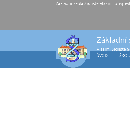
Základní škola Sídl
Základní 
Vlašim, Sídliště 
ÚVOD
ŠKOL