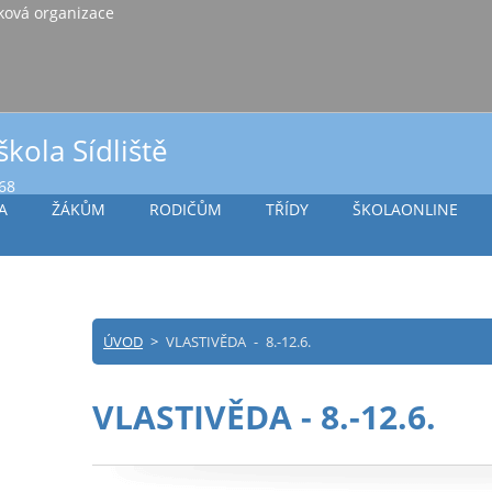
iště Vlašim, příspěvková organizace
škola Sídliště
968
A
ŽÁKŮM
RODIČŮM
TŘÍDY
ŠKOLAONLINE
ÚVOD
>
VLASTIVĚDA - 8.-12.6.
VLASTIVĚDA - 8.-12.6.