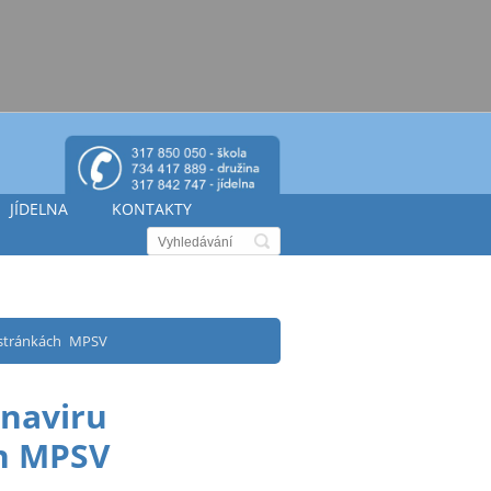
JÍDELNA
KONTAKTY
 stránkách MPSV
naviru
ch MPSV