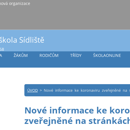
iště Vlašim, příspěvková organizace
škola Sídliště
968
A
ŽÁKŮM
RODIČŮM
TŘÍDY
ŠKOLAONLINE
ÚVOD
>
Nové informace ke koronaviru zveřejněné na
Nové informace ke koro
zveřejněné na stránká