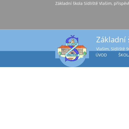
Základní škola Sídl
Základní 
Vlašim, Sídliště 
ÚVOD
ŠKOL