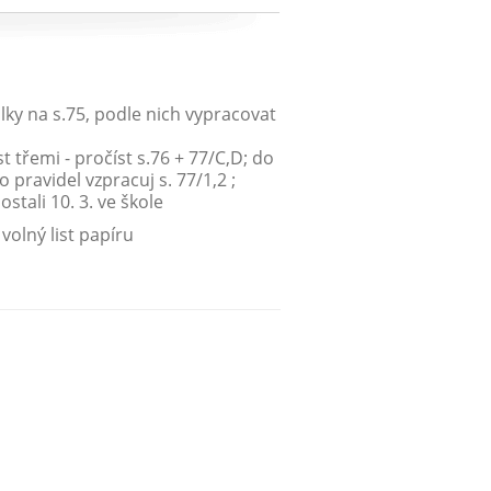
lky na s.75, podle nich vypracovat
5/2,5celé; 76/6,7.
t s.76 + 77/C,D; do
o pravidel vzpracuj s. 77/1,2 ;
stali 10. 3. ve škole
volný list papíru