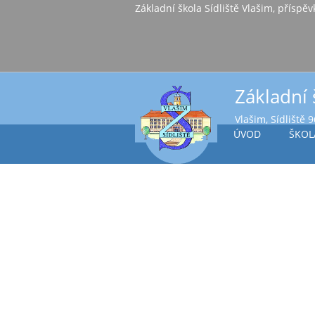
Základní škola Sídl
Základní 
Vlašim, Sídliště 
ÚVOD
ŠKOL