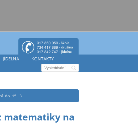
JÍDELNA
KONTAKTY
í do 15. 3.
z matematiky na