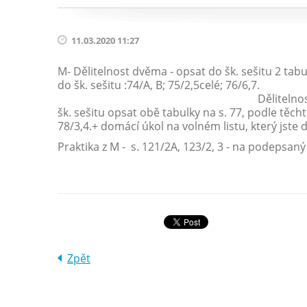
11.03.2020 11:27
M- Dělitelnost dvěma - opsat do šk. sešitu 2 tabu
do šk. sešitu :74/A, B; 7
Dělitelnost třemi - pročís
šk. sešitu opsat obě tabulky na s. 77, podle těcht
78/3,4.+ domácí úkol na volném listu, který jste do
Praktika z M - s. 121/2A, 123/2, 3 - na podepsaný 
Zpět