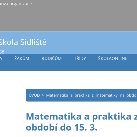
iště Vlašim, příspěvková organizace
škola Sídliště
968
A
ŽÁKŮM
RODIČŮM
TŘÍDY
ŠKOLAONLINE
ÚVOD
>
Matematika a praktika z matematiky na obdob
Matematika a praktika 
období do 15. 3.