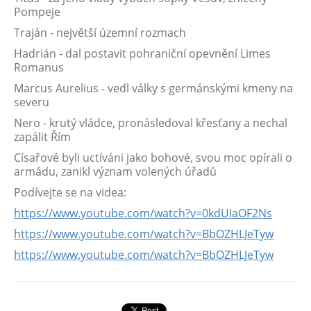
Pompeje
Traján - největší územní rozmach
Hadrián - dal postavit pohraniční opevnění Limes
Romanus
Marcus Aurelius - vedl války s germánskými kmeny na
severu
Nero - krutý vládce, pronásledoval křesťany a nechal
zapálit Řím
Císařové byli uctíváni jako bohové, svou moc opírali o
armádu, zanikl význam volených úřadů
Podívejte se na videa:
https://www.youtube.com/watch?v=0kdUIaOF2Ns
https://www.youtube.com/watch?v=BbOZHLJeTyw
https://www.youtube.com/watch?v=BbOZHLJeTyw