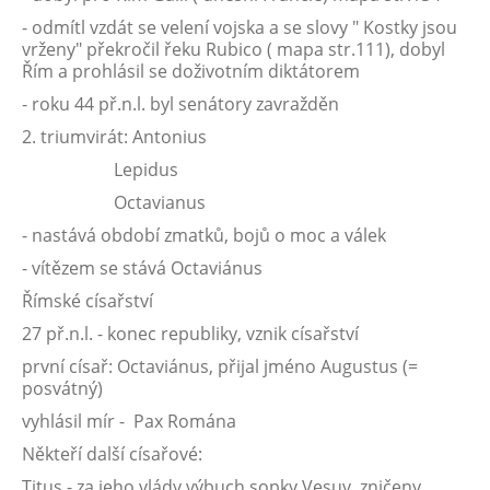
- odmítl vzdát se velení vojska a se slovy " Kostky jsou
vrženy" překročil řeku Rubico ( mapa str.111), dobyl
Řím a prohlásil se doživotním diktátorem
- roku 44 př.n.l. byl senátory zavražděn
2. triumvirát: Antonius
Lepidus
Octavianus
- nastává období zmatků, bojů o moc a válek
- vítězem se stává Octaviánus
Římské císařství
27 př.n.l. - konec republiky, vznik císařství
první císař: Octaviánus, přijal jméno Augustus (=
posvátný)
vyhlásil mír - Pax Romána
Někteří další císařové:
Titus - za jeho vlády výbuch sopky Vesuv, zničeny