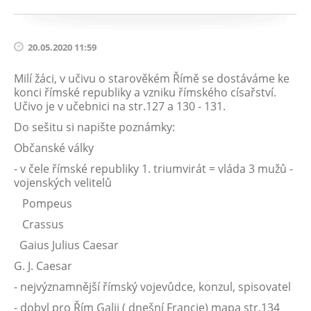
20.05.2020 11:59
Milí žáci, v učivu o starověkém Římě se dostáváme ke
konci římské republiky a vzniku římského císařství.
Učivo je v učebnici na str.127 a 130 - 131.
Do sešitu si napište poznámky:
Občanské války
- v čele římské republiky 1. triumvirát = vláda 3 mužů -
vojenských velitelů
Pompeus
Crassus
Gaius Julius Caesar
G. J. Caesar
- nejvýznamnější římský vojevůdce, konzul, spisovatel
- dobyl pro Řím Galii ( dnešní Francie) mapa str.134