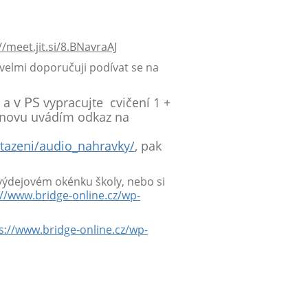
/meet.jit.si/8.BNavraAJ
 (velmi doporučuji podívat se na
v PS
D a
vypracujte cvičení 1 +
o znovu uvádím odkaz na
stazeni/audio_nahravky/
, pak
 výdejovém okénku školy, nebo si
://www.bridge-online.cz/wp-
s://www.bridge-online.cz/wp-