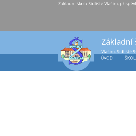
Základní škola Sídl
Základní 
Vlašim, Sídliště 
ÚVOD
ŠKOL