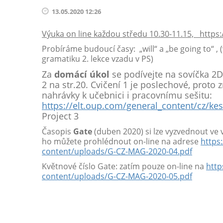
13.05.2020 12:26
Výuka on line každou středu 10.30-11.15,
https:/
Probíráme budoucí časy: „will“ a „be going to“ ,
gramatiku 2. lekce vzadu v PS)
Za
domácí úkol
se podívejte na sovíčka 2
2 na str.20. Cvičení 1 je poslechové, prot
nahrávky k učebnici i pracovnímu sešitu:
https://elt.oup.com/general_content/cz/ke
Project 3
Časopis
Gate
(duben 2020) si lze vyzvednout ve
ho můžete prohlédnout on-line na adrese
https
content/uploads/G-CZ-MAG-2020-04.pdf
Květnové číslo Gate: zatím pouze on-line na
http
content/uploads/G-CZ-MAG-2020-05.pdf