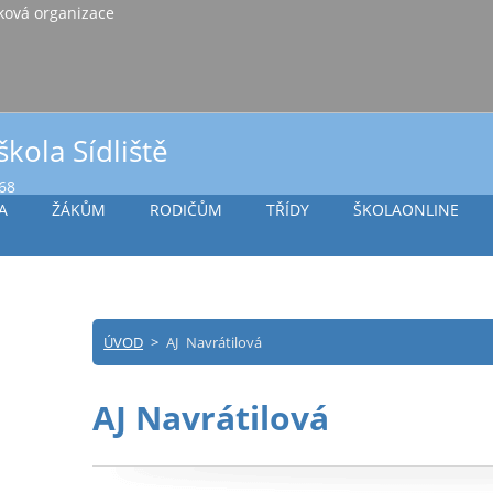
iště Vlašim, příspěvková organizace
škola Sídliště
968
A
ŽÁKŮM
RODIČŮM
TŘÍDY
ŠKOLAONLINE
ÚVOD
>
AJ Navrátilová
AJ Navrátilová