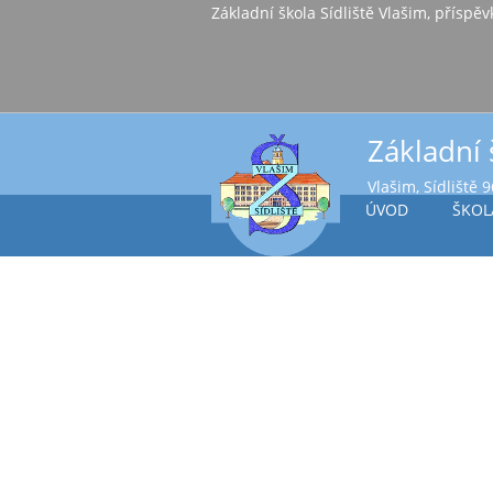
Základní škola Sídl
Základní 
Vlašim, Sídliště 
ÚVOD
ŠKOL