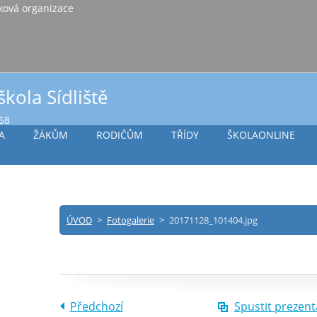
iště Vlašim, příspěvková organizace
škola Sídliště
968
A
ŽÁKŮM
RODIČŮM
TŘÍDY
ŠKOLAONLINE
ÚVOD
>
Fotogalerie
>
20171128_101404.jpg
Předchozí
Spustit prezent