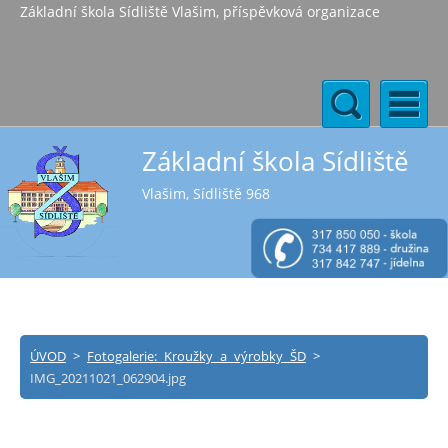
Základní škola Sídliště Vlašim, příspěvková organizace
Základní škola Sídliště
Vlašim, Sídliště 968
ÚVOD
>
Fotogalerie: Kroužky a výrobky ŠD
>
IMG_20211021_062904.jpg