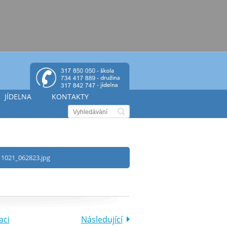
JÍDELNA
KONTAKTY
1021_062823.jpg
aci
Následující