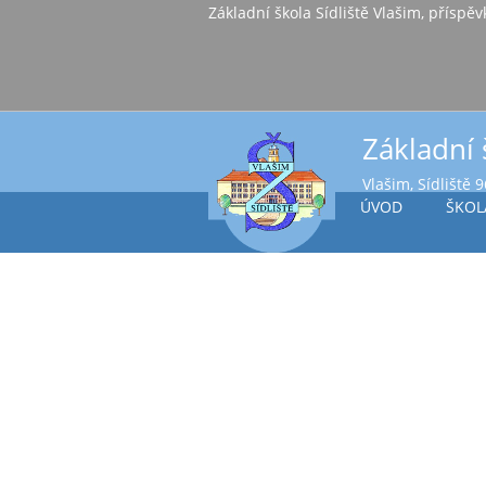
Základní škola Sídl
Základní 
Vlašim, Sídliště 
ÚVOD
ŠKOL