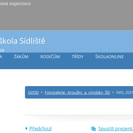
iště Vlašim, příspěvková organizace
škola Sídliště
968
A
ŽÁKŮM
RODIČŮM
TŘÍDY
ŠKOLAONLINE
ÚVOD
>
Fotogalerie: Kroužky a výrobky ŠD
>
IMG_2021
Předchozí
Spustit prezent