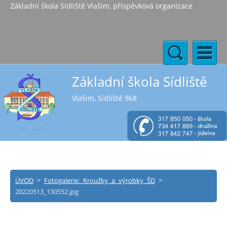
Základní škola Sídliště Vlašim, příspěvková organizace
Základní škola Sídliště
Vlašim, Sídliště 968
ÚVOD
>
Fotogalerie: Kroužky a výrobky ŠD
>
20220513_130552.jpg