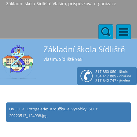
Základní škola Sídliště Vlašim, příspěvková organizace
Základní škola Sídliště
Vlašim, Sídliště 968
ÚVOD
>
Fotogalerie: Kroužky a výrobky ŠD
>
20220513_124938.jpg