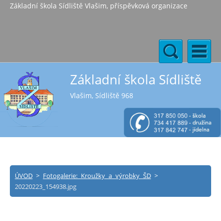
Základní škola Sídliště Vlašim, příspěvková organizace
Základní škola Sídliště
Vlašim, Sídliště 968
ÚVOD
>
Fotogalerie: Kroužky a výrobky ŠD
>
20220223_154938.jpg