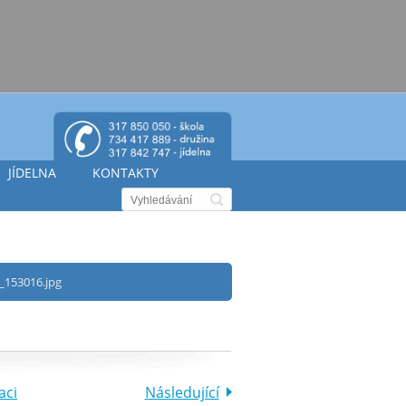
JÍDELNA
KONTAKTY
_153016.jpg
aci
Následující