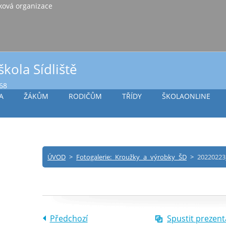
iště Vlašim, příspěvková organizace
škola Sídliště
968
A
ŽÁKŮM
RODIČŮM
TŘÍDY
ŠKOLAONLINE
ÚVOD
>
Fotogalerie: Kroužky a výrobky ŠD
>
20220223
Předchozí
Spustit prezent