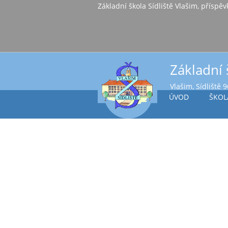
Základní škola Sídl
Základní 
Vlašim, Sídliště 
ÚVOD
ŠKOL