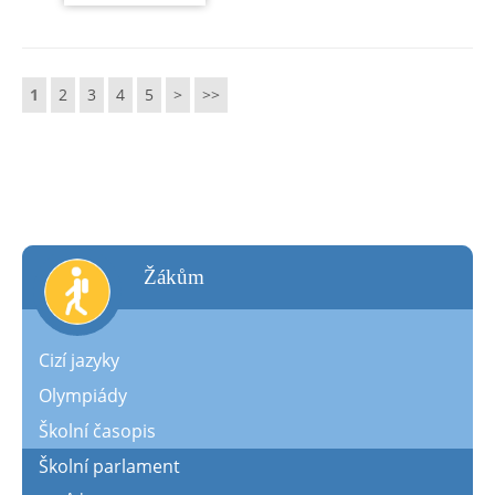
1
2
3
4
5
>
>>
žákům
Cizí jazyky
Olympiády
Školní časopis
Školní parlament