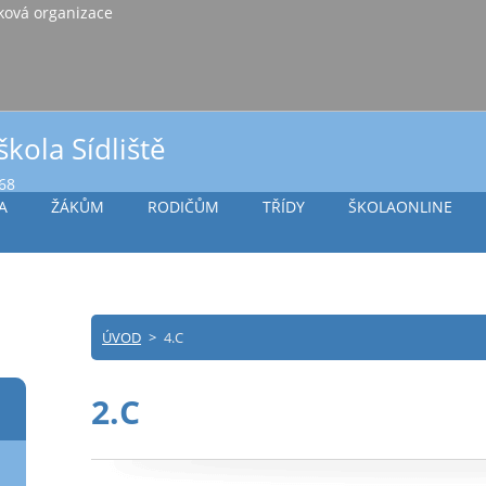
iště Vlašim, příspěvková organizace
škola Sídliště
968
A
ŽÁKŮM
RODIČŮM
TŘÍDY
ŠKOLAONLINE
ÚVOD
>
4.C
2.C