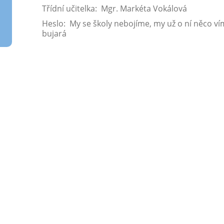
Třídní učitelka: Mgr. Markéta Vokálová
Heslo: My se školy nebojíme, my už o ní něco ví
bujará