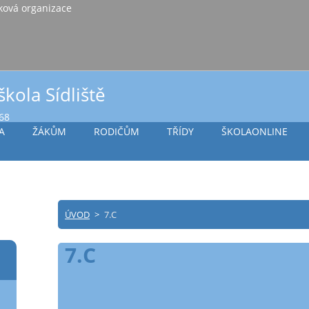
iště Vlašim, příspěvková organizace
škola Sídliště
968
A
ŽÁKŮM
RODIČŮM
TŘÍDY
ŠKOLAONLINE
ÚVOD
>
7.C
7.C