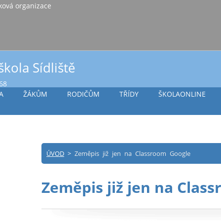
iště Vlašim, příspěvková organizace
škola Sídliště
968
A
ŽÁKŮM
RODIČŮM
TŘÍDY
ŠKOLAONLINE
ÚVOD
>
Zeměpis již jen na Classroom Google
Zeměpis již jen na Clas