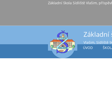
Základní škola Sídl
Základní 
Vlašim, Sídliště 
ÚVOD
ŠKOL