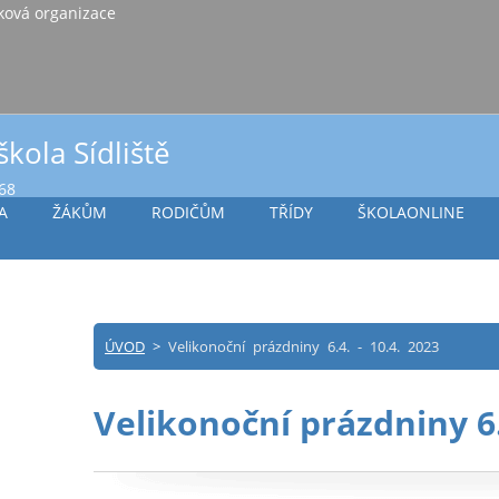
iště Vlašim, příspěvková organizace
škola Sídliště
968
A
ŽÁKŮM
RODIČŮM
TŘÍDY
ŠKOLAONLINE
ÚVOD
>
Velikonoční prázdniny 6.4. - 10.4. 2023
Velikonoční prázdniny 6.4