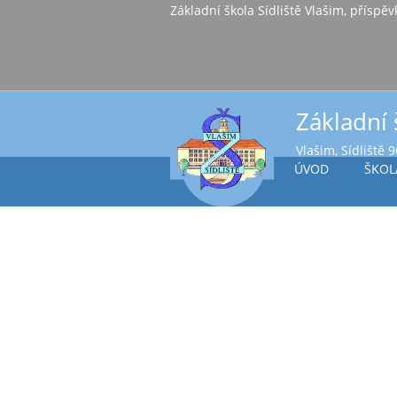
Základní škola Sídl
Základní 
Vlašim, Sídliště 
ÚVOD
ŠKOL