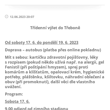
12.06.2023 20:07
Třídenní výlet do Třeboně
Od soboty 17. 6. do pondělí 19. 6. 2023
Doprava – autobus (platba přes online pokladnu)
Mít s sebou: kartičku zdravotní pojišťovny, léky
s rozpisem (pokud někdo užívá např. na alergii, gel
Fenistil (při poštípání hmyzem), sprej proti
komárům a klíšťatům, opalovací krém, hygienické
potřeby, pláštěnku, kšiltovku, náhradní oblečení a
obuv (při promoknutí), další věci dle vlastního
uvážení.
Program:
Sobota 17. 6.
9.00 odjezd od zimního stadionu