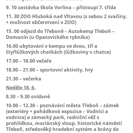
9. 10 zastávka škola Vorlina – přistoupí 7. třída
11. 30 ZOO Hluboká nad Vltavou (s sebou 2 svačiny,
+ možnost občerstvení v ZOO)
15. 00 odjezd do Třeboně – Autokemp Třeboň –
Domanín (u Opatovického rybníka)
16.00 ubytování v kempu ve dvou, tří a
čtyřlůžkových chatkách (lůžkoviny v chatce)
17.00 – 18.00 večeře
18.00 – 21.00 – sportovní aktivity, hry
21.30 – večerka
Neděle 18. 6.
8.30 – 9.30 snídaně
10.00 – 12.30 – poznávání města Třeboň – zámek
(exteriéry + pohádková expozice – Vodníci a
vodnice) a zámecký park, radniční věž s
prohlídkou, mariánský sloup, historické náměstí
Třeboň, středověký hradební systém a brány do