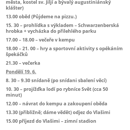
města, kostel sv. Jiljí a bývalý augustiniánský
klášter)
13.00 oběd (Půjdeme na pizzu.)
15. 30 – prohlídka s výkladem – Schwarzenberská
hrobka + vycházka do přilehlého parku
17.00 – 18.00 – večeře v kempu
18.00 – 21. 00 – hry a sportovní aktivity s opékáním
špekáčků
21.30 – večerka
Pondělí 19. 6.
8. 30 – 9.30 snídaně (po snídani sbalení věcí)
10. 30 – projížďka lodí po rybníce Svět (cca 50
minut)
12.00 – návrat do kempu a zakoupení oběda
13.30 (přibližně; dáme vědět) odjez do Vlašimi
15.00 příjezd do Vlašimi – zimní stadion