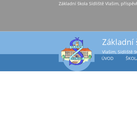
Základní škola Sídl
Základní 
Vlašim, Sídliště 
ÚVOD
ŠKOL