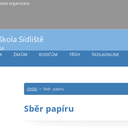
iště Vlašim, příspěvková organizace
škola Sídliště
968
A
ŽÁKŮM
RODIČŮM
TŘÍDY
ŠKOLAONLINE
ÚVOD
>
Sběr papíru
Sběr papíru