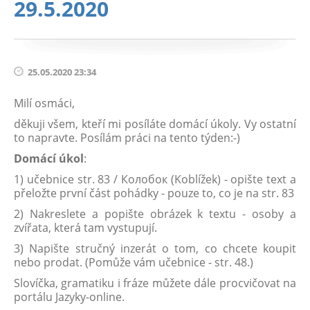
29.5.2020
25.05.2020 23:34
Milí osmáci,
děkuji všem, kteří mi posíláte domácí úkoly. Vy ostatní
to napravte. Posílám práci na tento týden:-)
Domácí úkol
:
1) učebnice str. 83 / Колобок (Koblížek) - opište text a
přeložte první část pohádky - pouze to, co je na str. 83
2) Nakreslete a popište obrázek k textu - osoby a
zvířata, která tam vystupují.
3) Napište stručný inzerát o tom, co chcete koupit
nebo prodat. (Pomůže vám učebnice - str. 48.)
Slovíčka, gramatiku i fráze můžete dále procvičovat na
portálu Jazyky-online.