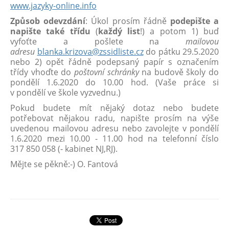
www.jazyky-online.info
Způsob odevzdání
: Úkol prosím řádně
podepište a
napište také třídu
(
každý list
!) a potom 1) buď
vyfoťte a pošlete na
mailovou
adresu
blanka.krizova@zssidliste.cz
do pátku 29.5.2020
nebo 2) opět řádně podepsaný papír s označením
třídy vhoďte do
poštovní schránky
na budově školy do
pondělí 1.6.2020 do 10.00 hod. (Vaše práce si
v pondělí ve škole vyzvednu.)
Pokud budete mít nějaký dotaz nebo budete
potřebovat nějakou radu, napište prosím na výše
uvedenou mailovou adresu nebo zavolejte v pondělí
1.6.2020 mezi 10.00 - 11.00 hod na telefonní číslo
317 850 058 (- kabinet NJ,RJ).
Mějte se pěkně:-) O. Fantová