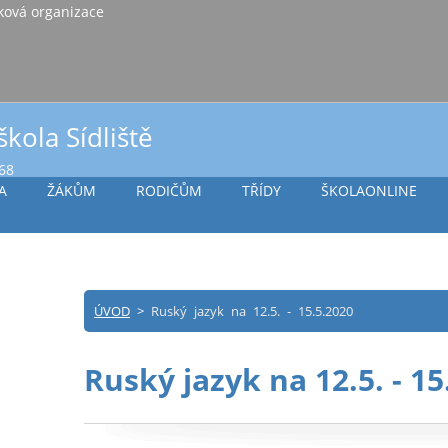
iště Vlašim, příspěvková organizace
škola Sídliště
968
A
ŽÁKŮM
RODIČŮM
TŘÍDY
ŠKOLAONLINE
ÚVOD
>
Ruský jazyk na 12.5. - 15.5.2020
Ruský jazyk na 12.5. - 15