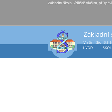
Základní škola Sídl
Základní 
Vlašim, Sídliště 
ÚVOD
ŠKOL