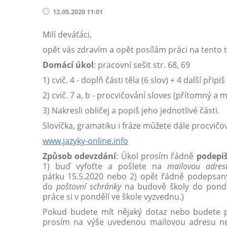
12.05.2020 11:01
Milí deváťáci,
opět vás zdravím a opět posílám práci na tento t
Domácí úkol
: pracovní sešit str. 68, 69
1) cvič. 4 - doplň části těla (6 slov) + 4 další přip
2) cvič. 7 a, b - procvičování sloves (přítomný a m
3) Nakresli obličej a popiš jeho jednotlivé části.
Slovíčka, gramatiku i fráze můžete dále procvičov
www.jazyky-online.info
Způsob odevzdání
: Úkol prosím řádně
podepiš
1) buď vyfoťte a pošlete na
mailovou adres
pátku 15.5.2020 nebo 2) opět řádně podepsaný
do
poštovní schránky
na budově školy do pondě
práce si v pondělí ve škole vyzvednu.)
Pokud budete mít nějaký dotaz nebo budete p
prosím na výše uvedenou mailovou adresu neb