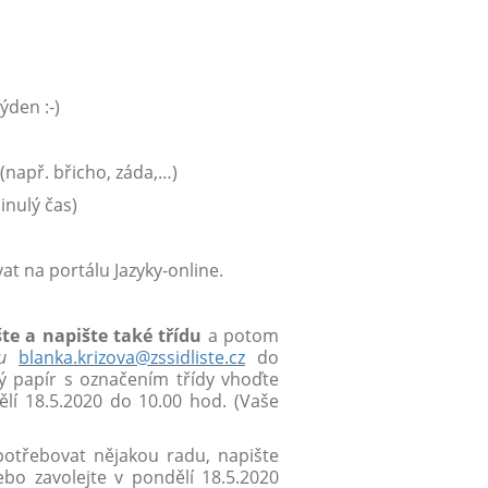
ýden :-)
iš (např. břicho, záda,…)
inulý čas)
at na portálu Jazyky-online.
te a napište také třídu
a potom
u
blanka.krizova@zssidliste.cz
do
 papír s označením třídy vhoďte
lí 18.5.2020 do 10.00 hod. (Vaše
otřebovat nějakou radu, napište
o zavolejte v pondělí 18.5.2020