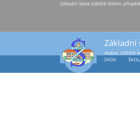
Základní škola Sídl
Základní 
Vlašim, Sídliště 
ÚVOD
ŠKOL