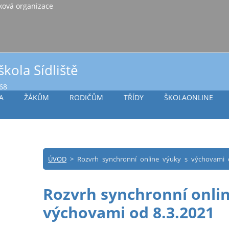
iště Vlašim, příspěvková organizace
škola Sídliště
968
A
ŽÁKŮM
RODIČŮM
TŘÍDY
ŠKOLAONLINE
ÚVOD
>
Rozvrh synchronní online výuky s výchovami 
Rozvrh synchronní onlin
výchovami od 8.3.2021