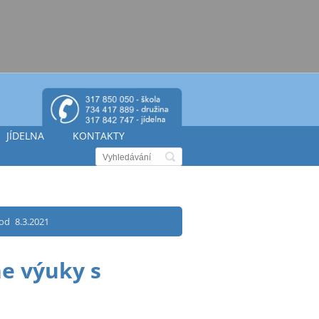
JÍDELNA
KONTAKTY
od 8.3.2021
e výuky s