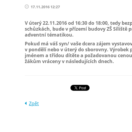
17.11.2016 12:27
V úterý 22.11.2016 od 16:30 do 18:00, tedy bez
schůzkách, bude v přízemí budovy ZŠ Síliště p
adventní tématikou.
Pokud má váš syn/ vaše dcera zájem vystavov
v pondělí nebo v úterý do sborovny. Výrobek 
jménem a třídou dítěte a požadovanou ceno
žákům vráceny v následujících dnech.
Zpět