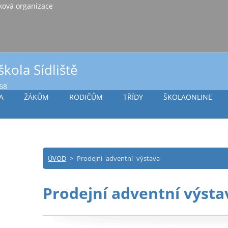
iště Vlašim, příspěvková organizace
škola Sídliště
968
A
ŽÁKŮM
RODIČŮM
TŘÍDY
ŠKOLAONLINE
ÚVOD
>
Prodejní adventní výstava
Prodejní adventní výsta