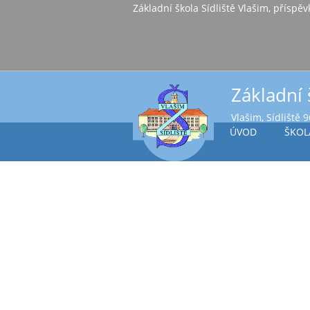
Základní škola Sídl
Základní 
Vlašim, Sídliště 
ÚVOD
ŠKOL