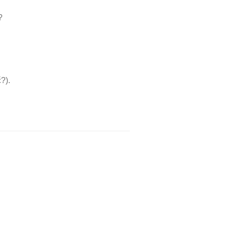
?
?).