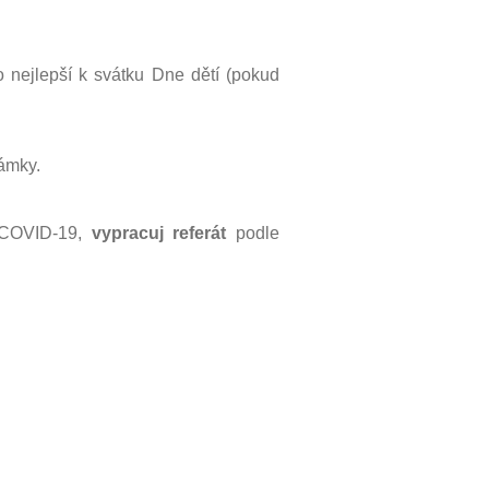
 nejlepší k svátku Dne dětí (pokud
námky.
 COVID-19,
vypracuj referát
podle