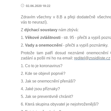
02.06.2020 18:22
Zdravím všechny v 8.B a přeji dodatečně všechno
vás to neurazí).
Z
dýchací soustavy
nám zbývá:
1.
Věkové zvláštnosti
- str. 95 - přečti a vypiš poz
2.
Vady a onemocnění
- přečti a vypiš poznámky.
Protože tam patří dosud neznámé onemocnění
zadání a pošli mi ho na email:
reditel@zssidliste.cz
1. Co to je koronavirus?
2. Kde se objevil poprvé?
3. Jak se onemocnění přenáší?
4. Jaké jsou příznaky?
5. Jak se preventivně chránit?
6. Která skupina obyvatel je nejohroženější?