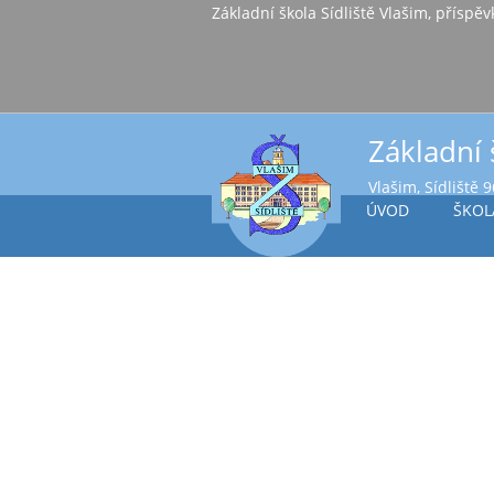
Základní škola Sídl
Základní 
Vlašim, Sídliště 
ÚVOD
ŠKOL