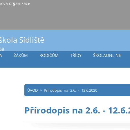
iště Vlašim, příspěvková organizace
škola Sídliště
968
A
ŽÁKŮM
RODIČŮM
TŘÍDY
ŠKOLAONLINE
ÚVOD
>
Přírodopis na 2.6. - 12.6.2020
Přírodopis na 2.6. - 12.6