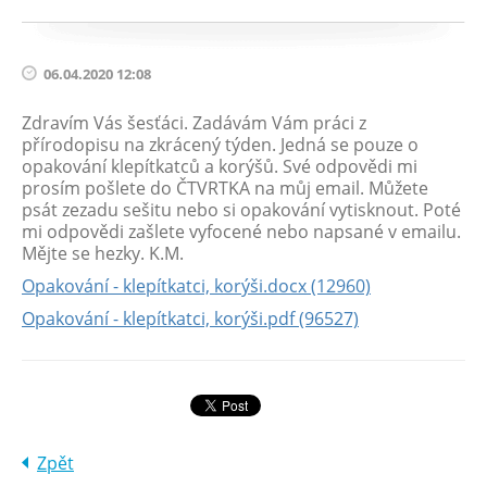
06.04.2020 12:08
Zdravím Vás šesťáci. Zadávám Vám práci z
přírodopisu na zkrácený týden. Jedná se pouze o
opakování klepítkatců a korýšů. Své odpovědi mi
prosím pošlete do ČTVRTKA na můj email. Můžete
psát zezadu sešitu nebo si opakování vytisknout. Poté
mi odpovědi zašlete vyfocené nebo napsané v emailu.
Mějte se hezky. K.M.
Opakování - klepítkatci, korýši.docx (12960)
Opakování - klepítkatci, korýši.pdf (96527)
Zpět