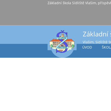
Základní škola Sídl
Základní 
Vlašim, Sídliště 
ÚVOD
ŠKOL