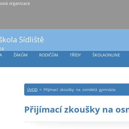
iště Vlašim, příspěvková organizace
škola Sídliště
968
A
ŽÁKŮM
RODIČŮM
TŘÍDY
ŠKOLAONLINE
ÚVOD
>
Přijímací zkoušky na osmiletá gymnázia
Přijímací zkoušky na os