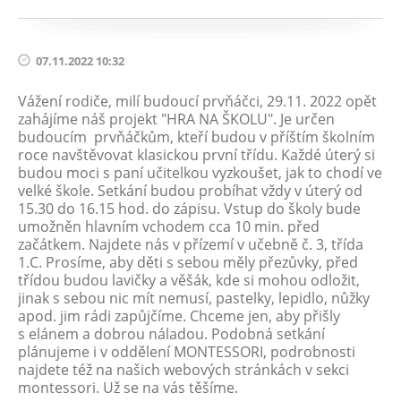
07.11.2022 10:32
Vážení rodiče, milí budoucí prvňáčci, 29.11. 2022 opět
zahájíme náš projekt "HRA NA ŠKOLU". Je určen
budoucím prvňáčkům, kteří budou v příštím školním
roce navštěvovat klasickou první třídu. Každé úterý si
budou moci s paní učitelkou vyzkoušet, jak to chodí ve
velké škole. Setkání budou probíhat vždy v úterý od
15.30 do 16.15 hod. do zápisu. Vstup do školy bude
umožněn hlavním vchodem cca 10 min. před
začátkem. Najdete nás v přízemí v učebně č. 3, třída
1.C. Prosíme, aby děti s sebou měly přezůvky, před
třídou budou lavičky a věšák, kde si mohou odložit,
jinak s sebou nic mít nemusí, pastelky, lepidlo, nůžky
apod. jim rádi zapůjčíme. Chceme jen, aby přišly
s elánem a dobrou náladou. Podobná setkání
plánujeme i v oddělení MONTESSORI, podrobnosti
najdete též na našich webových stránkách v sekci
montessori. Už se na vás těšíme.