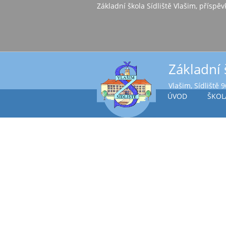
Základní škola Sídl
Základní 
Vlašim, Sídliště 
ÚVOD
ŠKOL