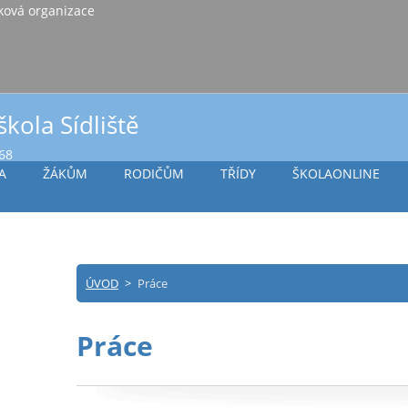
iště Vlašim, příspěvková organizace
škola Sídliště
968
A
ŽÁKŮM
RODIČŮM
TŘÍDY
ŠKOLAONLINE
ÚVOD
>
Práce
Práce