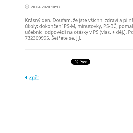
20.04.2020 10:17
Krásný den. Doufám, že jste všichni zdraví a pilně
úkoly: dokončení PS-M, minutovky, PS-BČ, pomalu i
učebnici odpovědi na otázky v PS (vlas. + děj.). 
732369995. Šetřete se. J.J.
Zpět