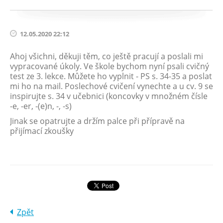
12.05.2020 22:12
Ahoj všichni, děkuji těm, co ještě pracují a poslali mi
vypracované úkoly. Ve škole bychom nyní psali cvičný
test ze 3. lekce. Můžete ho vyplnit - PS s. 34-35 a poslat
mi ho na mail. Poslechové cvičení vynechte a u cv. 9 se
inspirujte s. 34 v učebnici (koncovky v množném čísle
-e, -er, -(e)n, -, -s)
Jinak se opatrujte a držím palce při přípravě na
přijímací zkoušky
Zpět