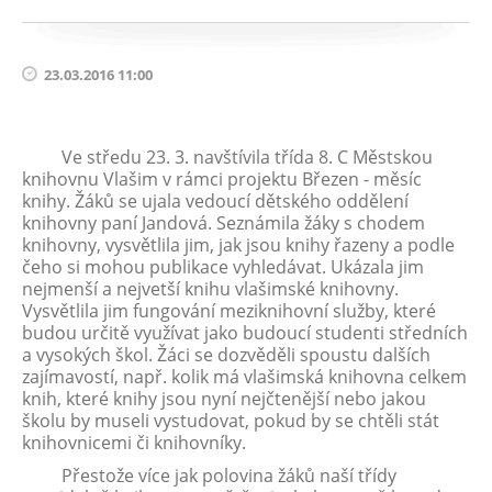
23.03.2016 11:00
Ve středu 23. 3. navštívila třída 8. C Městskou
knihovnu Vlašim v rámci projektu Březen - měsíc
knihy. Žáků se ujala vedoucí dětského oddělení
knihovny paní Jandová. Seznámila žáky s chodem
knihovny, vysvětlila jim, jak jsou knihy řazeny a podle
čeho si mohou publikace vyhledávat. Ukázala jim
nejmenší a nejvetší knihu vlašimské knihovny.
Vysvětlila jim fungování meziknihovní služby, které
budou určitě využívat jako budoucí studenti středních
a vysokých škol. Žáci se dozvěděli spoustu dalších
zajímavostí, např. kolik má vlašimská knihovna celkem
knih, které knihy jsou nyní nejčtenější nebo jakou
školu by museli vystudovat, pokud by se chtěli stát
knihovnicemi či knihovníky.
Přestože více jak polovina žáků naší třídy