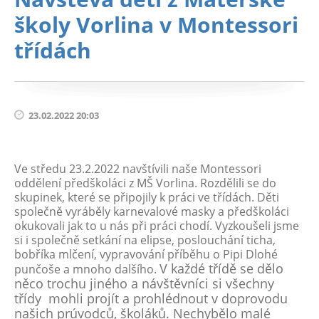
školy Vorlina v Montessori
třídách
23.02.2022 20:03
Ve středu 23.2.2022 navštívili naše Montessori
oddělení předškoláci z MŠ Vorlina. Rozdělili se do
skupinek, které se připojily k práci ve třídách. Děti
společně vyráběly karnevalové masky a předškoláci
okukovali jak to u nás při práci chodí. Vyzkoušeli jsme
si i společně setkání na elipse, poslouchání ticha,
bobříka mlčení, vypravování příběhu o Pipi Dlohé
V každé třídě se dělo
punčoše a mnoho dalšího.
něco trochu jiného a návštěvníci si všechny
třídy mohli projít a prohlédnout
v doprovodu
našich prúvodců, školáků
. Nechybělo malé