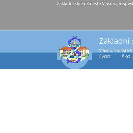
Základní škola Sídl
Základní 
Vlašim, Sídliště 
ÚVOD
ŠKOL