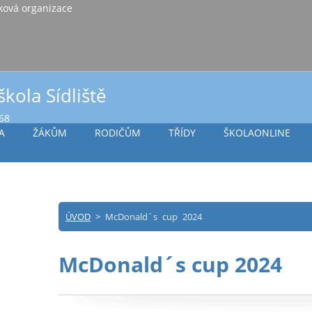
iště Vlašim, příspěvková organizace
škola Sídliště
968
A
ŽÁKŮM
RODIČŮM
TŘÍDY
ŠKOLAONLINE
ÚVOD
>
McDonald´s cup 2024
McDonald´s cup 2024