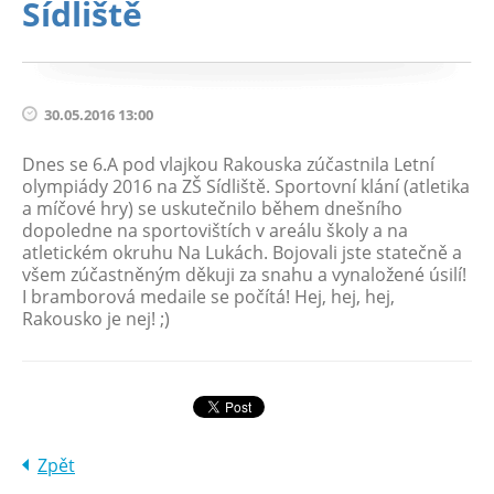
Sídliště
30.05.2016 13:00
Dnes se 6.A pod vlajkou Rakouska zúčastnila Letní
olympiády 2016 na ZŠ Sídliště. Sportovní klání (atletika
a míčové hry) se uskutečnilo během dnešního
dopoledne na sportovištích v areálu školy a na
atletickém okruhu Na Lukách. Bojovali jste statečně a
všem zúčastněným děkuji za snahu a vynaložené úsilí!
I bramborová medaile se počítá! Hej, hej, hej,
Rakousko je nej! ;)
Zpět